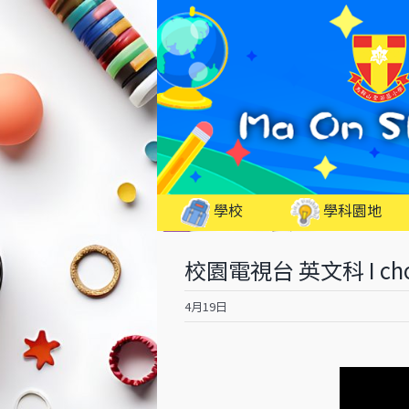
Skip
to
content
學校
學科園地
校園電視台 英文科 I choos
4月19日