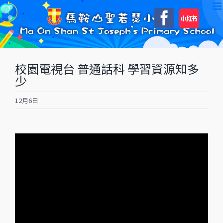
Skip
自
Faceboo
to
訂
content
校園電視台 普通話科 學習資源知多
少
12月6日