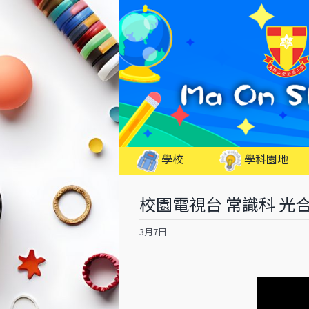
Skip
to
content
學校
學科園地
校園電視台 常識科 光
3月7日