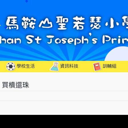
學校生活
資訊科技
訓輔組
N 買櫝還珠