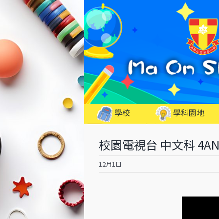
Skip
to
content
學校
學科園地
校園電視台 中文科 4A
12月1日