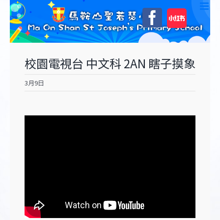
Skip
自
Facebook
to
訂
content
校園電視台 中文科 2AN 瞎子摸象
3月9日