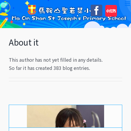
Skip
自
Faceboo
to
訂
content
About
it
This author has not yet filled in any details.
So far it has created 383 blog entries.