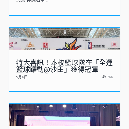
特大喜訊！本校籃球隊在「全運
籃球躍動@沙田」獲得冠軍
5月6日
766