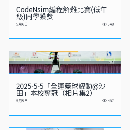
CodeNsim編程解難比賽(低年
級)同學獲獎
5月6日
548
2025-5-5「全運籃球耀動@沙
田」本校奪冠（相片集2）
5月5日
487