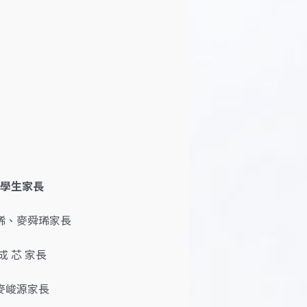
學生家長
琋、麥舜琋家長
成 芯 家長
麥峻源家長