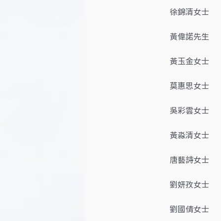
徐錦清女士
黃偉諾先生
黃玉金女士
莫惠思女士
吳彩雲女士
黃淼清女士
唐藝詩女士
劉妍孜女士
劉國倩女士