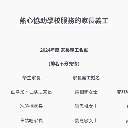
熱心協助學校服務的家長義工
2024
年度 家長義工名單
(
排名不分先後)
學生家長
家長義工姓名
曲洛彤、曲洛辰家長
梁幗衡女士
麥喆
冼曉楠家長
陳思桃女士
王靖皓家長
劉嘉敏女士