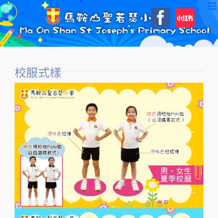
Skip
自
Faceboo
to
訂
content
校服式樣