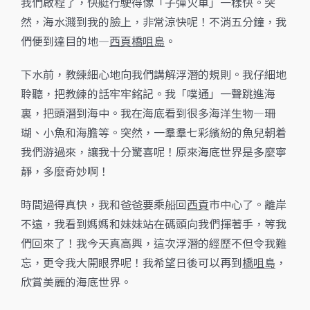
我們啟程了，快艇行駛得像「子彈火車」一樣快。突
然，海水濺到我的臉上，非常涼快呢！不消五分鐘，我
們便到達目的地—
西頁橋咀島
。
下水前，教練細心地向我們講解浮潛的規則。我仔細地
聆聽，把教練的話牢牢銘記。我「噗通」一聲跳進海
裏，把頭潛到海中。我在海底看到很多海洋生物—珊
瑚、小魚和海膽等。突然，一羣羣七彩繽紛的魚兒朝着
我們游過來，讓我十分驚喜呢！原來海底世界是多麼寧
靜，多麼奇妙啊！
時間過得真快，我和爸爸要乘船回
西貢
市中心了。離岸
不遠，我看到媽媽和妹妹站在碼頭向我們揮著手，等我
們回來了！我今天真高興，這次浮潛的經歷不但令我難
忘，更令我大開眼界呢！我希望日後可以再到
橋咀島
，
欣賞美麗的海底世界。