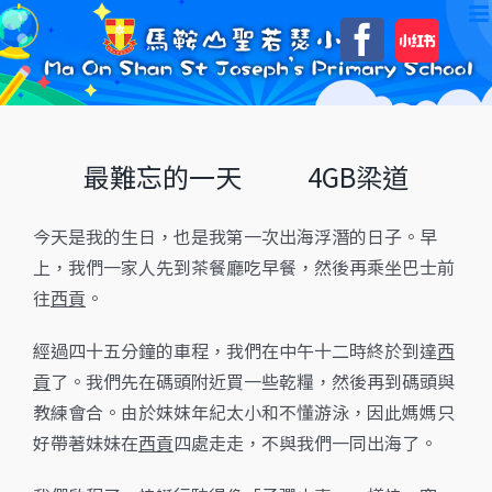
Skip
自
Faceboo
to
訂
content
最難忘的一天 4GB梁道
今天是我的生日，也是我第一次出海浮潛的日子。早
上，我們一家人先到茶餐廳吃早餐，然後再乘坐巴士前
往
西貢
。
經過四十五分鐘的車程，我們在中午十二時終於到達
西
貢
了。我們先在碼頭附近買一些乾糧，然後再到碼頭與
教練會合。由於妺妺年紀太小和不懂游泳，因此媽媽只
好帶著妹妹在
西貢
四處走走，不與我們一同出海了。