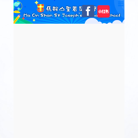
Skip
自
Facebook
to
訂
content