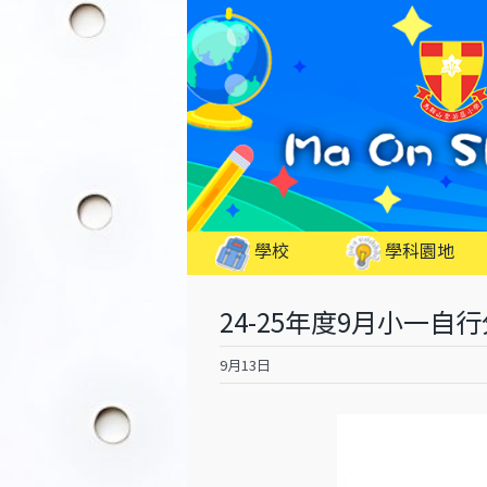
Skip
to
content
學校
學科園地
24-25年度9月小一
9月13日