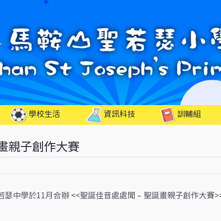
學校生活
資訊科技
訓輔組
誕畫親子創作大賽
瑟中學於11月合辦 <<聖誕佳音處處聞 – 聖誕畫親子創作大賽