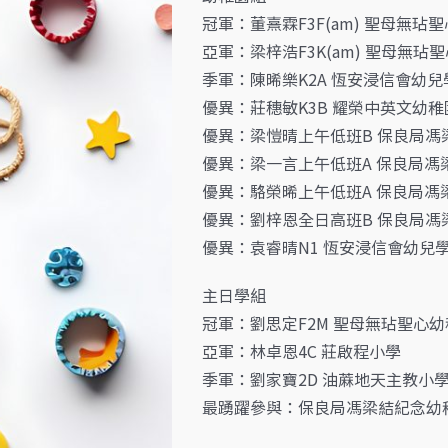
冠軍：董熹霖F3F(am) 聖母無玷
亞軍：梁梓浩F3K(am) 聖母無玷
季軍：陳晞樂K2A 恆安浸信會幼兒
優異：莊穗敏K3B 耀榮中英文幼稚
優異：梁愷晴上午低班B 保良局馮
優異：梁一言上午低班A 保良局馮
優異：駱榮晞上午低班A 保良局馮
優異：劉梓恩全日高班B 保良局馮
優異：袁睿晴N1 恆安浸信會幼兒
主日學組
冠軍：劉思定F2M 聖母無玷聖心
亞軍：林卓恩4C 莊啟程小學
季軍：劉家寶2D 油蔴地天主教小學
最踴躍參與：保良局馮梁結紀念幼