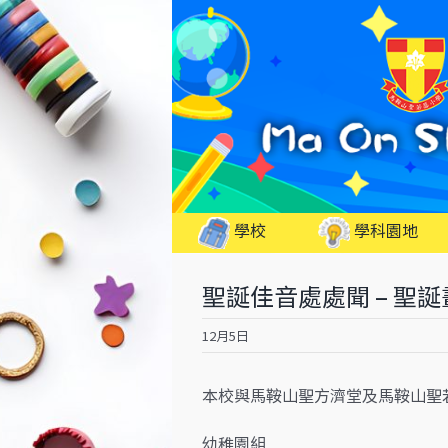
Skip
to
content
學校
學科園地
聖誕佳音處處聞 – 聖
12月5日
本校與馬鞍山聖方濟堂及馬鞍山聖若
幼稚園組