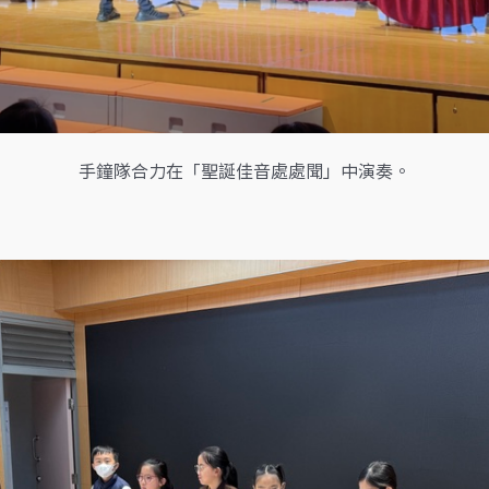
手鐘隊合力在「聖誕佳音處處聞」中演奏。