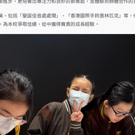
漸進步，更培養出專注力和良好的節奏感，並體驗到群體合作的
演，包括「聖誕佳音處處聞」、「香港國際手鈴奧林匹克」等，
，為本校爭取佳績，從中獲得寶貴的成長經驗。