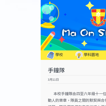
Skip
to
content
學校
學科園地
手鐘隊
3月11日
本校手鐘隊由四至六年級十一位
動人的樂章，隊員之間的默契與合