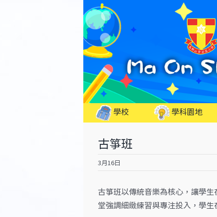
Skip
to
content
學校
學科園地
古箏班
3月16日
古箏班以傳統音樂為核心，讓學生
堂強調細緻練習與專注投入，學生