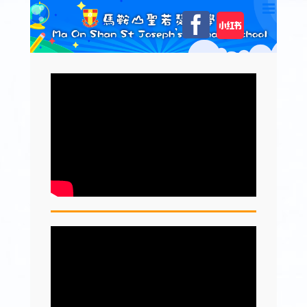
Skip
自
Facebook
to
訂
content