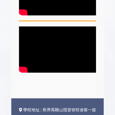
學校地址 : 新界馬鞍山恆安邨校舍第一座