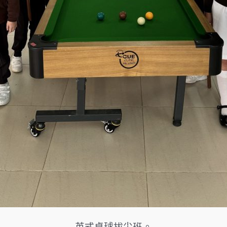
英式桌球拔尖班。