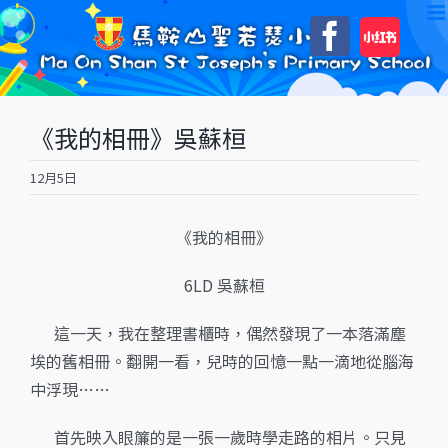
Skip
自
Faceboo
to
訂
content
《我的相冊》吳蘇桓
12月5日
《我的相冊》
6LD 吳蘇桓
這一天，我在整理書櫃時，偶然發現了一本落滿塵
埃的舊相冊。翻開一看，兒時的回憶一點一滴地從腦海
中浮現……
首先映入眼簾的是一張一歲時學走路的相片。只見