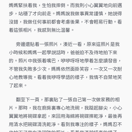
媽媽緊扶着我，生怕我摔倒。而我則小心翼翼地向前邁
步，站穩了才向前走。媽媽說我做事異常謹慎，她説得
沒錯，我做任何事前都會考慮後果，不會輕易行動。看
着這張相片，我感到無比温馨。
旁邊還貼着一張照片，湊近一看，原來這照片是我
小時候和媽媽一起學説話時，爸爸迫不及待地拍下來
的。照片中我張着嘴巴，咿咿呀呀地學着怎麼讀發音，
不管我失敗多少次，媽媽依然面掛笑容，一次又一次耐
心地教導我。看着我咿呀學語的樣子，我情不自禁地笑
了起來。
翻至下一頁，那裏貼了一張自己第一次做家務的相
片。那時，我在廚房裏專心地洗碗，我踮起腳尖，小心
翼翼地將碗碟拿起，來回用海綿將碗碟擦乾淨，最後再
用清水把碗碟清洗乾淨。看到我專注的樣子，媽媽忍不