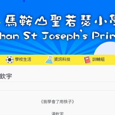
學校生活
資訊科技
訓輔組
湯欽宇
《我學會了用筷子》
湯欽宇