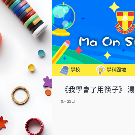
Skip
to
content
學校
學科園地
《我學會了用筷子》 
9月22日