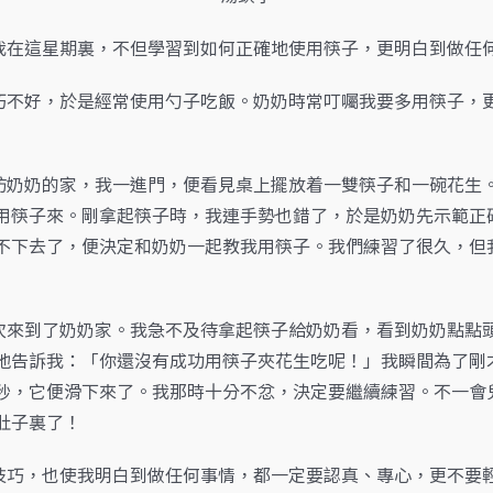
在這星期裏，不但學習到如何正確地使用筷子，更明白到做任
不好，於是經常使用勺子吃飯。奶奶時常叮囑我要多用筷子，更
奶奶的家，我一進門，便看見桌上擺放着一雙筷子和一碗花生。
用筷子來。剛拿起筷子時，我連手勢也錯了，於是奶奶先示範正
不下去了，便決定和奶奶一起教我用筷子。我們練習了很久，但
來到了奶奶家。我急不及待拿起筷子給奶奶看，看到奶奶點點頭
地告訴我：「你還沒有成功用筷子夾花生吃呢！」我瞬間為了剛
秒，它便滑下來了。我那時十分不忿，決定要繼續練習。不一會
肚子裏了！
巧，也使我明白到做任何事情，都一定要認真、專心，更不要輕