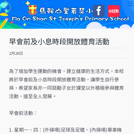
Skip
自
Faceboo
to
訂
content
早會前及小息時段開放體育活動
2月26日
為了增加學生運動的機會，建立健康的生活方式，本校
將於早會前及小息時段開放體育活動，讓學生自行參
與，希望家長亦一同鼓勵子女於課堂以外積極參與體育
活動，達至全人發展。
早會前活動：
1. 星期一、四：(外操場)足球及足毽、(內操場)單車機